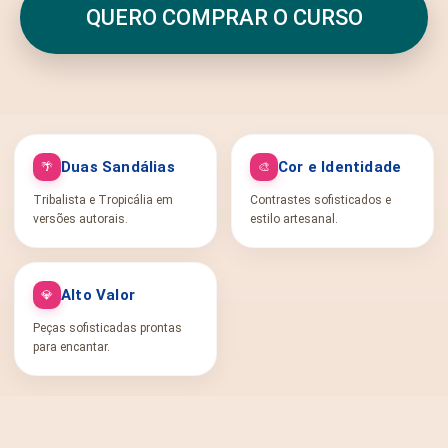
QUERO COMPRAR O CURSO
Duas Sandálias
Cor e Identidade
🌴
🎨
Tribalista e Tropicália em
Contrastes sofisticados e
versões autorais.
estilo artesanal.
Alto Valor
💎
Peças sofisticadas prontas
para encantar.